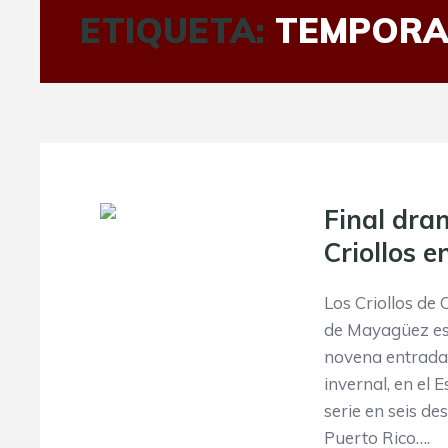
ETIQUETA:
TEMPORA
Final dra
Criollos e
Los Criollos de
de Mayagüez es
novena entrada, 
invernal, en el 
serie en seis de
Puerto Rico….