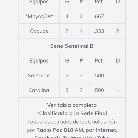
Equipos
G
P
Pct.
D
*Mayagüez
4
2
.667
--
Caguas
2
4
.333
2
Serie Semifinal B
Equipos
G
P
Pct.
D
Santurce
3
3
.500
--
Carolina
3
3
.500
--
Ver tabla completa
*Clasificado a la Serie Final
Todos los partidos de los Criollos irán
por
Radio Paz 810 AM,
por Internet
,