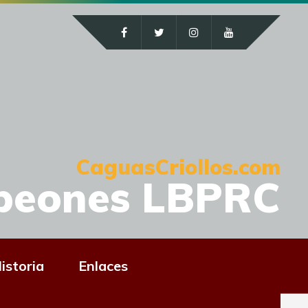
CaguasCriollos.com
peones LBPRC
istoria
Enlaces