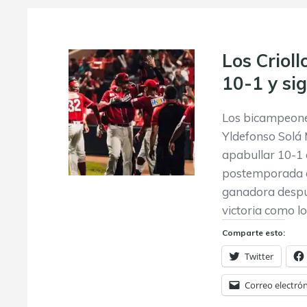
Los Crioll
10-1 y si
Los bicampeones
Yldefonso Solá 
apabullar 10-1 
postemporada de
ganadora despué
victoria como lo
Comparte esto:
Twitter
Correo electró