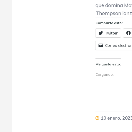
que domina May
Thompson lanzó
Comparte esto:
Twitter
Correo electró
Me gusta esto:
Cargando...
10 enero, 202