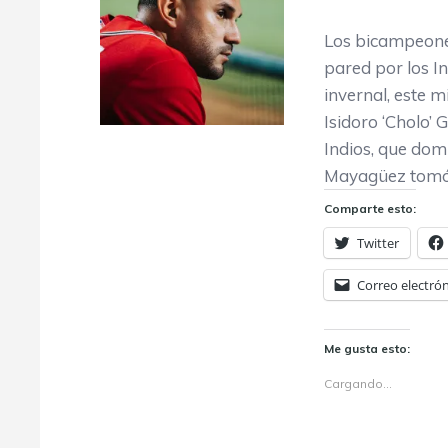
Los bicampeones
pared por los I
invernal, este m
Isidoro ‘Cholo’ 
Indios, que dom
Mayagüez tomó 
Comparte esto:
Twitter
Correo electró
Me gusta esto:
Cargando...