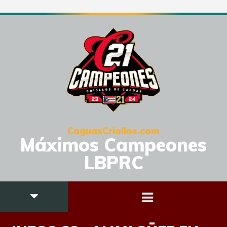
CaguasCriollos.com
Máximos Campeones
LBPRC