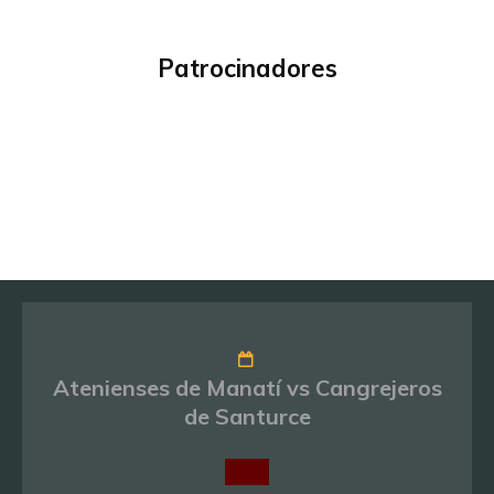
Patrocinadores
Atenienses de Manatí vs Cangrejeros
de Santurce