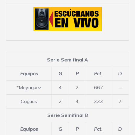
Serie Semifinal A
Equipos
G
P
Pct.
D
*Mayagüez
4
2
.667
--
Caguas
2
4
.333
2
Serie Semifinal B
Equipos
G
P
Pct.
D