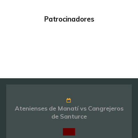
Patrocinadores
Atenienses de Manatí vs Cangrejeros
de Santurce