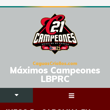
CaguasCriollos.com
Máximos Campeones
LBPRC