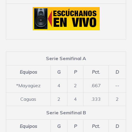
Serie Semifinal A
Equipos
G
P
Pct.
D
*Mayagüez
4
2
.667
--
Caguas
2
4
.333
2
Serie Semifinal B
Equipos
G
P
Pct.
D