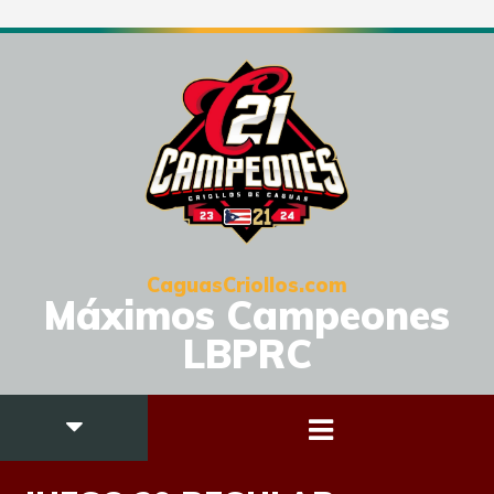
CaguasCriollos.com
Máximos Campeones
LBPRC