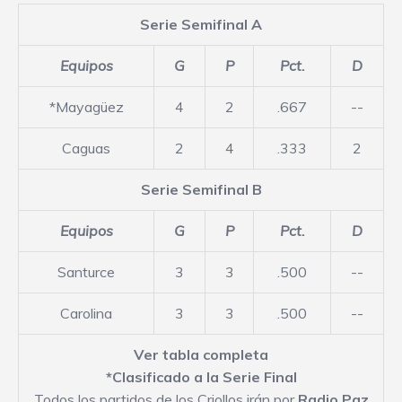
Serie Semifinal A
Equipos
G
P
Pct.
D
*Mayagüez
4
2
.667
--
Caguas
2
4
.333
2
Serie Semifinal B
Equipos
G
P
Pct.
D
Santurce
3
3
.500
--
Carolina
3
3
.500
--
Ver tabla completa
*Clasificado a la Serie Final
Todos los partidos de los Criollos irán por
Radio Paz