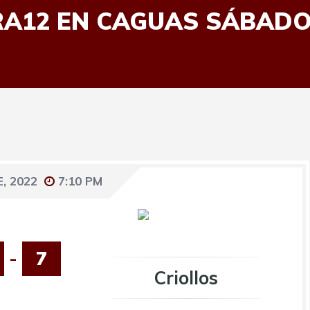
RA12 EN CAGUAS SÁBADO 
, 2022
7:10 PM
-
7
Criollos