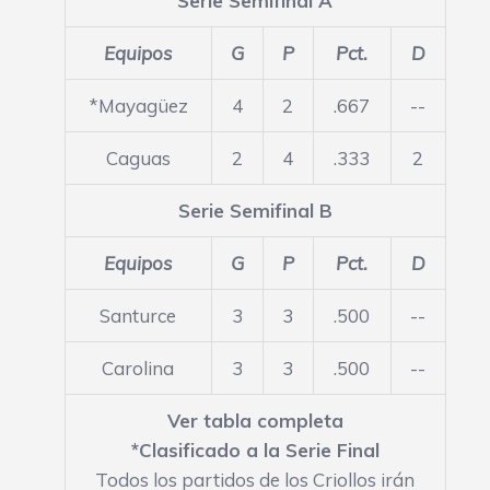
Serie Semifinal A
Equipos
G
P
Pct.
D
*Mayagüez
4
2
.667
--
Caguas
2
4
.333
2
Serie Semifinal B
Equipos
G
P
Pct.
D
Santurce
3
3
.500
--
Carolina
3
3
.500
--
Ver tabla completa
*Clasificado a la Serie Final
Todos los partidos de los Criollos irán