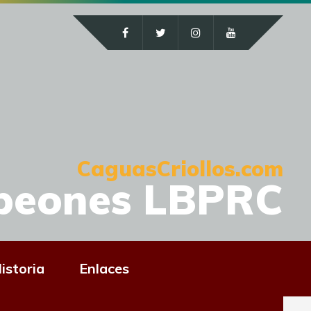
CaguasCriollos.com
peones LBPRC
istoria
Enlaces