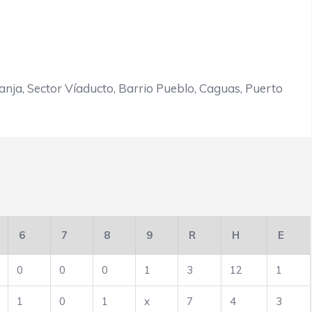
nja, Sector Víaducto, Barrio Pueblo, Caguas, Puerto
6
7
8
9
R
H
E
0
0
0
1
3
12
1
1
0
1
x
7
4
3