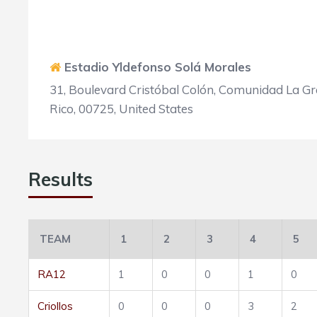
Estadio Yldefonso Solá Morales
31, Boulevard Cristóbal Colón, Comunidad La Gra
Rico, 00725, United States
Results
TEAM
1
2
3
4
5
RA12
1
0
0
1
0
Criollos
0
0
0
3
2