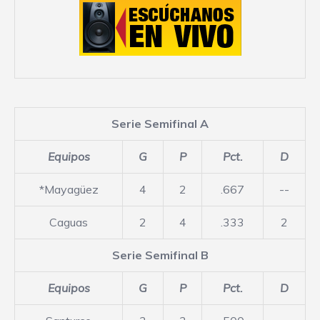
Serie Semifinal A
Equipos
G
P
Pct.
D
*Mayagüez
4
2
.667
--
Caguas
2
4
.333
2
Serie Semifinal B
Equipos
G
P
Pct.
D