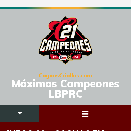
CaguasCriollos.com
Máximos Campeones
LBPRC