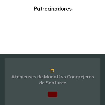
Patrocinadores
Atenienses de Manatí vs Cangrejeros
de Santurce