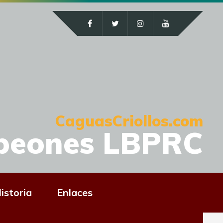
CaguasCriollos.com
peones LBPRC
istoria
Enlaces