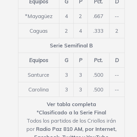
Equipos
G
P
Pct.
D
*Mayagüez
4
2
.667
--
Caguas
2
4
.333
2
Serie Semifinal B
Equipos
G
P
Pct.
D
Santurce
3
3
.500
--
Carolina
3
3
.500
--
Ver tabla completa
*Clasificado a la Serie Final
Todos los partidos de los Criollos irán
por
Radio Paz 810 AM,
por Internet
,