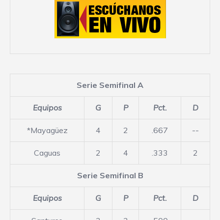
Serie Semifinal A
Equipos
G
P
Pct.
D
*Mayagüez
4
2
.667
--
Caguas
2
4
.333
2
Serie Semifinal B
Equipos
G
P
Pct.
D