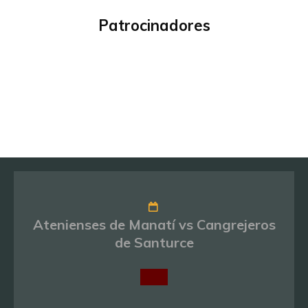
Patrocinadores
Atenienses de Manatí vs Cangrejeros
de Santurce