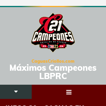
CaguasCriollos.com
Máximos Campeones
LBPRC