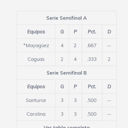
Serie Semifinal A
Equipos
G
P
Pct.
D
*Mayagüez
4
2
.667
--
Caguas
2
4
.333
2
Serie Semifinal B
Equipos
G
P
Pct.
D
Santurce
3
3
.500
--
Carolina
3
3
.500
--
Ver tabla completa