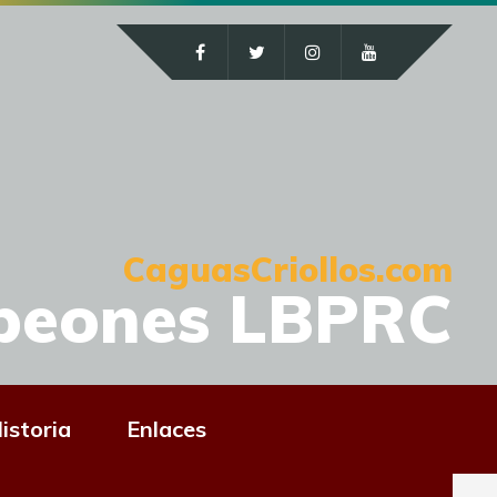
CaguasCriollos.com
peones LBPRC
istoria
Enlaces