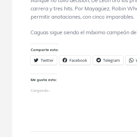
Aunque no tuvo decisión, De León tiró los pr
carrera y tres hits. Por Mayagüez, Robin Wha
permitir anotaciones, con cinco imparables.
Caguas sigue siendo el máximo campeón del bé
Comparte esto:
Twitter
Facebook
Telegram
Me gusta esto:
Cargando...