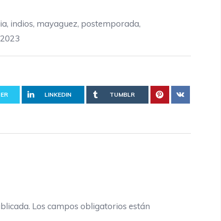
ia
,
indios
,
mayaguez
,
postemporada
,
-2023
ER
LINKEDIN
TUMBLR
blicada.
Los campos obligatorios están