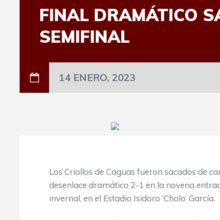
FINAL DRAMÁTICO S
SEMIFINAL
14 ENERO, 2023
Los Criollos de Caguas fueron sacados de ca
desenlace dramático 2-1 en la novena entrada,
invernal, en el Estadio Isidoro ‘Cholo’ García.