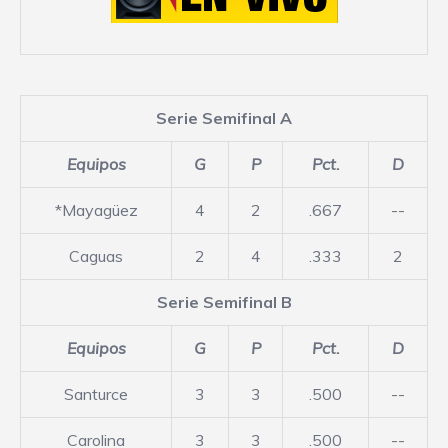
Serie Semifinal A
Equipos
G
P
Pct.
D
*Mayagüez
4
2
.667
--
Caguas
2
4
.333
2
Serie Semifinal B
Equipos
G
P
Pct.
D
Santurce
3
3
.500
--
Carolina
3
3
.500
--