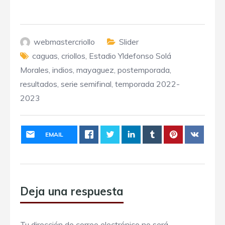
webmastercriollo
Slider
caguas
,
criollos
,
Estadio Yldefonso Solá
Morales
,
indios
,
mayaguez
,
postemporada
,
resultados
,
serie semifinal
,
temporada 2022-
2023
EMAIL
Deja una respuesta
Tu dirección de correo electrónico no será