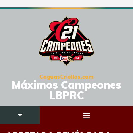
CaguasCriollos.com
Máximos Campeones
LBPRC