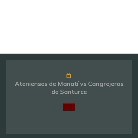
Atenienses de Manatí vs Cangrejeros
de Santurce