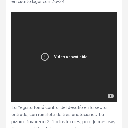
en cuarto lugar con 26-24.
La Yegüita tomó control del desafío en la sexta
entrada, con ramillete de tres anotaciones. La
pizarra favorecía 2-1 a los locales, pero Johneshwy