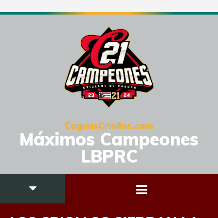
CaguasCriollos.com
Máximos Campeones
LBPRC