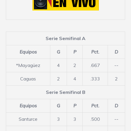
Serie Semifinal A
Equipos
G
P
Pct.
D
*Mayagüez
4
2
.667
--
Caguas
2
4
.333
2
Serie Semifinal B
Equipos
G
P
Pct.
D
Santurce
3
3
.500
--