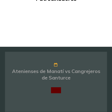
Atenienses de Manatí vs Cangrejeros
de Santurce