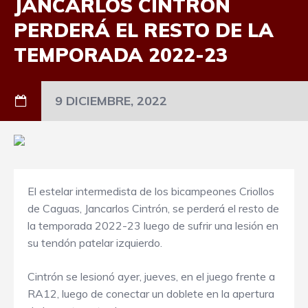
JANCARLOS CINTRÓN
PERDERÁ EL RESTO DE LA
TEMPORADA 2022-23
9 DICIEMBRE, 2022
El estelar intermedista de los bicampeones Criollos
de Caguas, Jancarlos Cintrón, se perderá el resto de
la temporada 2022-23 luego de sufrir una lesión en
su tendón patelar izquierdo.
Cintrón se lesionó ayer, jueves, en el juego frente a
RA12, luego de conectar un doblete en la apertura