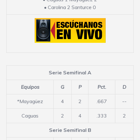
•
Carolina 2 Santurce 0
Serie Semifinal A
Equipos
G
P
Pct.
D
*Mayagüez
4
2
.667
--
Caguas
2
4
.333
2
Serie Semifinal B