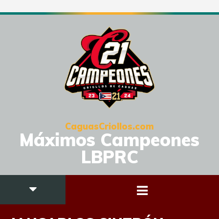
CaguasCriollos.com
Máximos Campeones
LBPRC