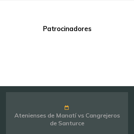
Patrocinadores
Atenienses de Manatí vs Cangrejeros
de Santurce