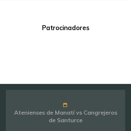
Patrocinadores
Atenienses de Manatí vs Cangrejeros
de Santurce