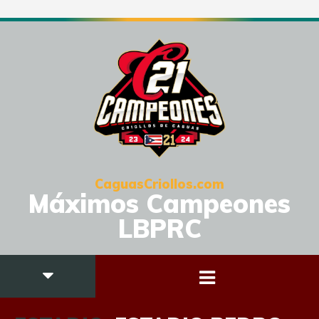
CaguasCriollos.com
Máximos Campeones
LBPRC