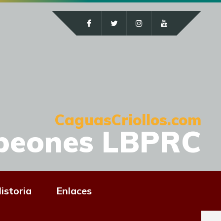
CaguasCriollos.com
peones LBPRC
istoria
Enlaces