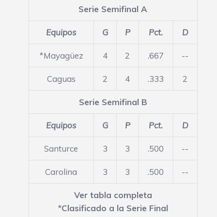
Serie Semifinal A
Equipos
G
P
Pct.
D
*Mayagüez
4
2
.667
--
Caguas
2
4
.333
2
Serie Semifinal B
Equipos
G
P
Pct.
D
Santurce
3
3
.500
--
Carolina
3
3
.500
--
Ver tabla completa
*Clasificado a la Serie Final