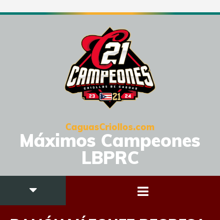
CaguasCriollos.com
Máximos Campeones
LBPRC