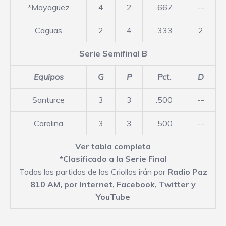
*Mayagüez
4
2
.667
--
Caguas
2
4
.333
2
Serie Semifinal B
Equipos
G
P
Pct.
D
Santurce
3
3
.500
--
Carolina
3
3
.500
--
Ver tabla completa
*Clasificado a la Serie Final
Todos los partidos de los Criollos irán por
Radio Paz
810 AM,
por Internet
,
Facebook
,
Twitter
y
YouTube