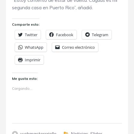
“Estoy contento de estar de vuelta. Caguas es mi
segunda casa en Puerto Rico”, añadió.
Comparte esto:
Twitter
Facebook
Telegram
WhatsApp
Correo electrónico
Imprimir
Me gusta esto:
Cargando...
webmastercriollo
Noticias
,
Slider