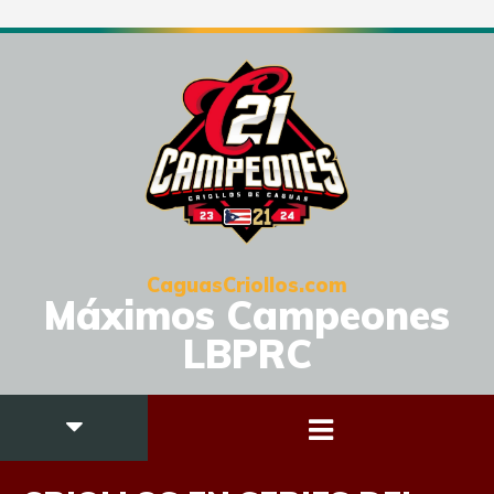
CaguasCriollos.com
Máximos Campeones
LBPRC