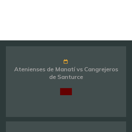
Atenienses de Manatí vs Cangrejeros
de Santurce