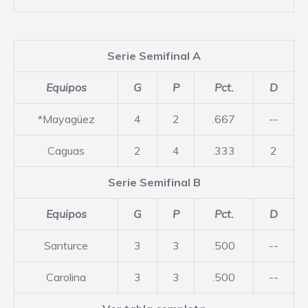
Serie Semifinal A
Equipos
G
P
Pct.
D
*Mayagüez
4
2
.667
--
Caguas
2
4
.333
2
Serie Semifinal B
Equipos
G
P
Pct.
D
Santurce
3
3
.500
--
Carolina
3
3
.500
--