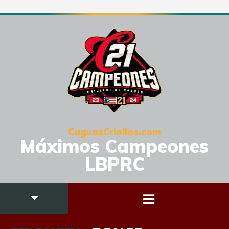
CaguasCriollos.com
Máximos Campeones
LBPRC